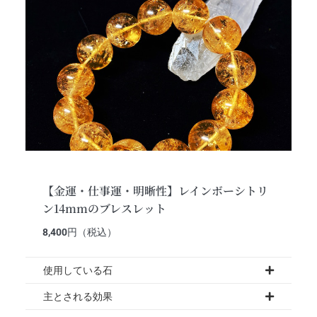
【金運・仕事運・明晰性】レインボーシトリ
ン14mmのブレスレット
8,400
円（税込）
使用している石
主とされる効果